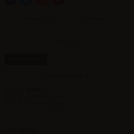
Previous post
Next post
1 Comment
Write a comment
ACCEDI PER RISPONDERE
BARREL
6 Marzo 2017 at 12:48
Something fresh!
Recent posts