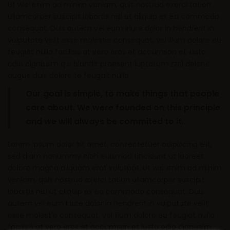
Ut wisi enim ad minim veniam, quis nostrud exerci tation
ullamcorper suscipit lobortis nisl ut aliquip ex ea commodo
consequat. Duis autem vel eum iriure dolor in hendrerit in
vulputate velit esse molestie consequat, vel illum dolore eu
feugiat nulla facilisis at vero eros et accumsan et iusto
odio dignissim qui blandit praesent luptatum zzril delenit
augue duis dolore te feugait nulla
Our goal is simple, to make things that people
care about. We were founded on this principle
and we will always be commited to it.
Lorem ipsum dolor sit amet, consectetuer adipiscing elit,
sed diam nonummy nibh euismod tincidunt ut laoreet
dolore magna aliquam erat volutpat. Ut wisi enim ad minim
veniam, quis nostrud exerci tation ullamcorper suscipit
lobortis nisl ut aliquip ex ea commodo consequat. Duis
autem vel eum iriure dolor in hendrerit in vulputate velit
esse molestie consequat, vel illum dolore eu feugiat nulla
facilisis at vero eros et accumsan et iusto odio dignissim