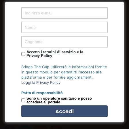
qui blandit praesent luptatum zzril delenit augue duis
dolore te feugait nulla facilisi.
Creative and Powerful
Nam liber tempor cum soluta nobis eleifend option congue
nihil imperdiet doming id quod mazim placerat facer
Accetto i termini di servizio e la
possim assum. Typi non habent claritatem insitam; est
Privacy Policy
usus legentis in iis qui facit eorum claritatem.
Investigationes demonstraverunt lectores legere me lius
Bridge The Gap utilizzerà le informazioni fornite
in questo modulo per garantirti l'accesso alla
quod ii legunt saepius. Claritas est etiam processus
piattaforma e per fornire aggiornamenti.
dynamicus, qui sequitur mutationem consuetudium
Leggi la Privacy Policy
lectorum. Mirum est notare quam littera gothica, quam
nunc putamus parum claram, anteposuerit litterarum
Patto di responsabilità
Sono un operatore sanitario e posso
formas humanitatis per seacula quarta decim
accedere al portale
20 Febbraio 2017
1