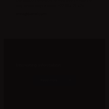
Our support available to help you 24 hours a
day, seven days a week. +27 834 25 424
anna@barrel.com
Interesting information
Read more