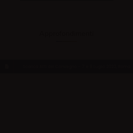
Approfondimenti
Scarica Atti del Convegno – 7 e 8 Luglio 2023, Roma